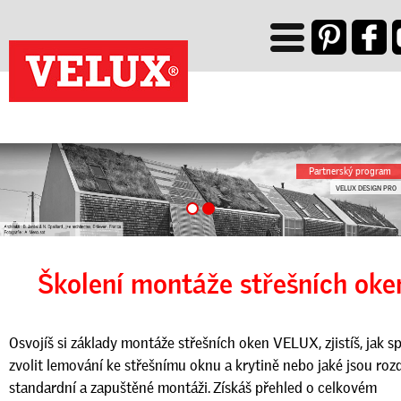
Partnerský program
VELUX DESIGN PRO
VELUX PRO
Školení
montáže střešních oke
Osvojíš si základy montáže střešních oken VELUX, zjistíš, jak s
zvolit lemování ke střešnímu oknu a krytině nebo jaké jsou rozd
standardní a zapuštěné montáži. Získáš přehled o celkovém