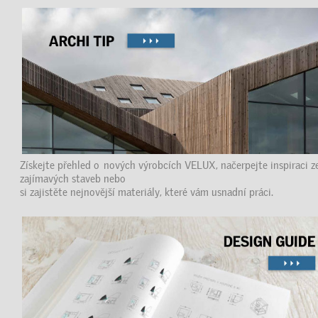
Získejte přehled o nových výrobcích VELUX, načerpejte inspiraci z
zajímavých staveb nebo
si zajistěte nejnovější materiály, které vám usnadní práci.