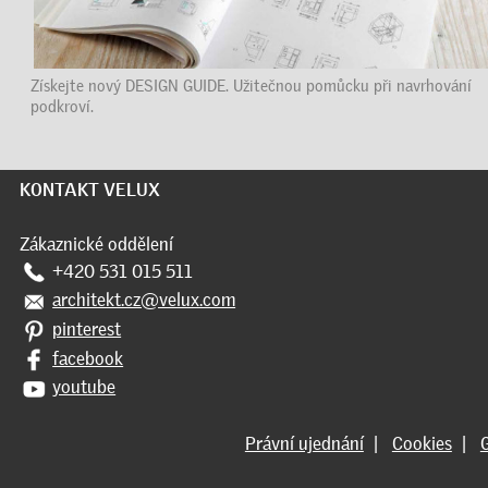
Získejte nový DESIGN GUIDE. Užitečnou pomůcku při navrhování
podkroví.
KONTAKT VELUX
Zákaznické oddělení
+420 531 015 511
architekt.cz@velux.com
pinterest
facebook
youtube
Právní ujednání
|
Cookies
|