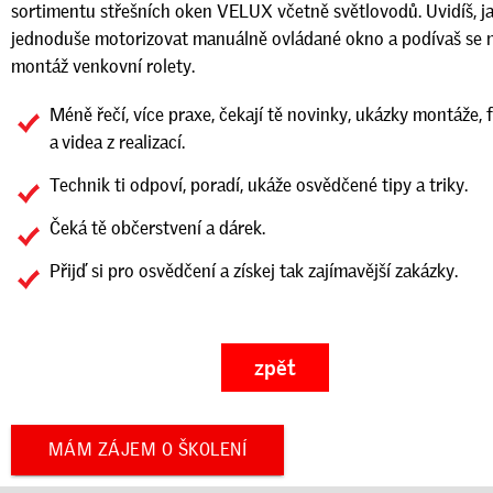
sortimentu střešních oken VELUX včetně světlovodů. Uvidíš, j
jednoduše motorizovat manuálně ovládané okno a podívaš se 
montáž venkovní rolety.
Méně řečí, více praxe, čekají tě novinky, ukázky montáže, 
a videa z realizací.
Technik ti odpoví, poradí, ukáže osvědčené tipy a triky.
Čeká tě občerstvení a dárek.
Přijď si pro osvědčení a získej tak zajímavější zakázky.
MÁM ZÁJEM O ŠKOLENÍ