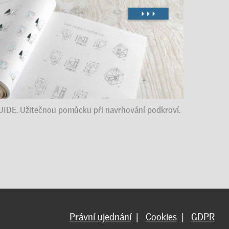
UIDE. Užitečnou pomůcku při navrhování podkroví.
Právní ujednání
|
Cookies
|
GDPR