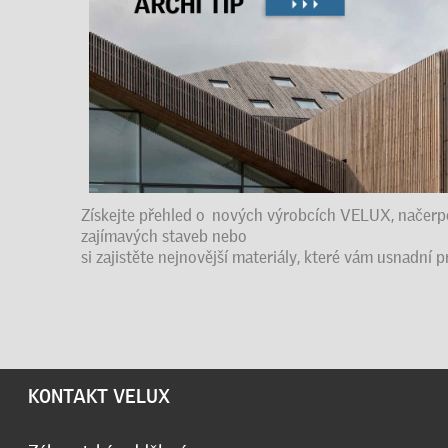
Získejte přehled o nových výrobcích VELUX, načerpej
zajímavých staveb nebo
si zajistěte nejnovější materiály, které vám usnadní pr
KONTAKT VELUX