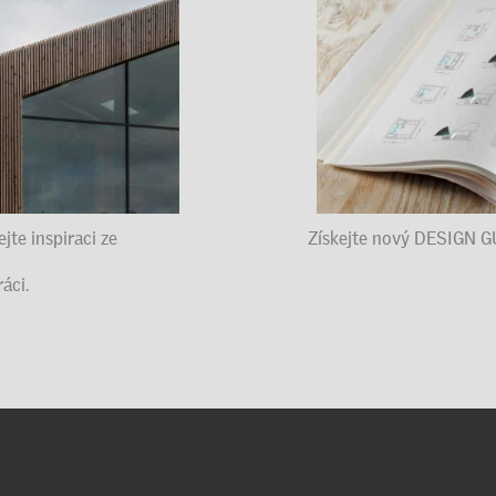
te inspiraci ze
Získejte nový DESIGN G
áci.